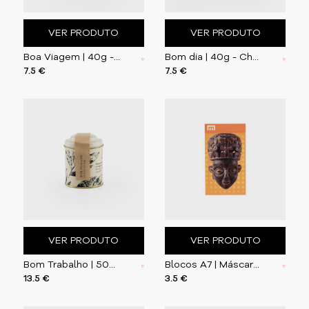
VER PRODUTO
VER PRODUTO
Boa Viagem | 40g - Chá Preto com Morango, Arando,
Bom dia | 40g - Chá Preto com Bergamota e Flores d
7.5 €
7.5 €
VER PRODUTO
VER PRODUTO
Bom Trabalho | 50g - Chá Verde com Flores
Blocos A7 | Máscara Elmo
13.5 €
3.5 €