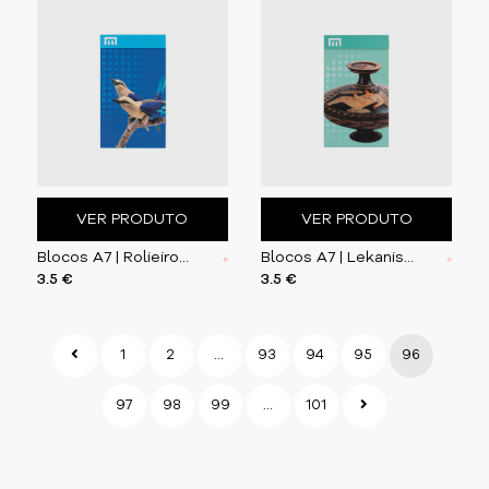
VER PRODUTO
VER PRODUTO
Blocos A7 | Rolieiros-de-barriga-azul
Blocos A7 | Lekanis apúlia de figuras vermelhas
3.5 €
3.5 €
1
2
...
93
94
95
96
97
98
99
...
101