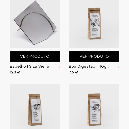
VER PRODUTO
VER PRODUTO
Espelho | Siza Vieira
Boa Digestão | 40g - Tisana de Hortelã, Camomila,
120 €
7.5 €