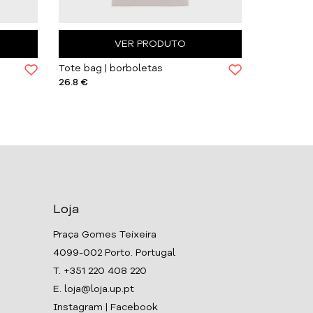
VER PRODUTO
Tote bag | borboletas
Twilly ceti
26.8 €
36 €
Loja
Praça Gomes Teixeira
4099-002 Porto. Portugal
T. +351 220 408 220
E. loja@loja.up.pt
Instagram
|
Facebook