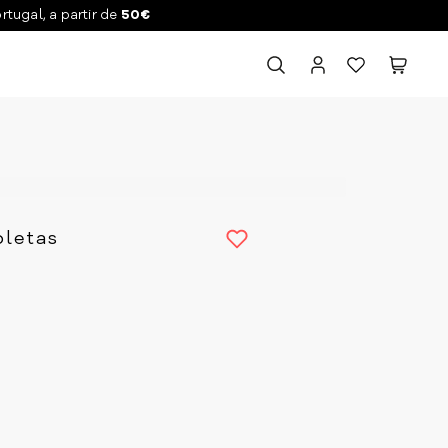
ortugal, a partir de
50€
oletas