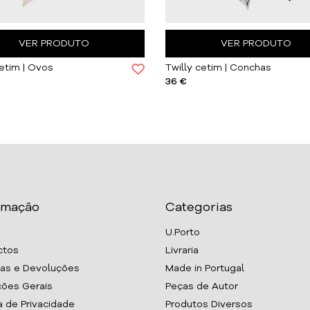
VER PRODUTO
VER PRODUTO
cetim | Ovos
Twilly cetim | Conchas
36 €
rmação
Categorias
U.Porto
ctos
Livraria
as e Devoluções
Made in Portugal
ões Gerais
Peças de Autor
ca de Privacidade
Produtos Diversos