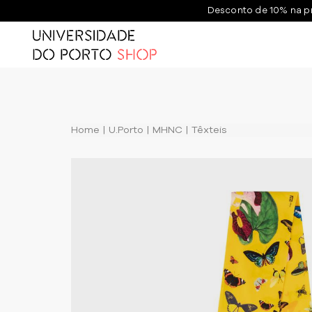
Desconto de 10% na p
Home
U.Porto
MHNC
Têxteis