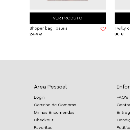
VER PRODUTO
Shoper bag | baleia
Twilly 
24.4 €
36 €
Área Pessoal
Info
Login
FAQ's
Carrinho de Compras
Conta
Minhas Encomendas
Entreg
Checkout
Condiç
Favoritos
Políti