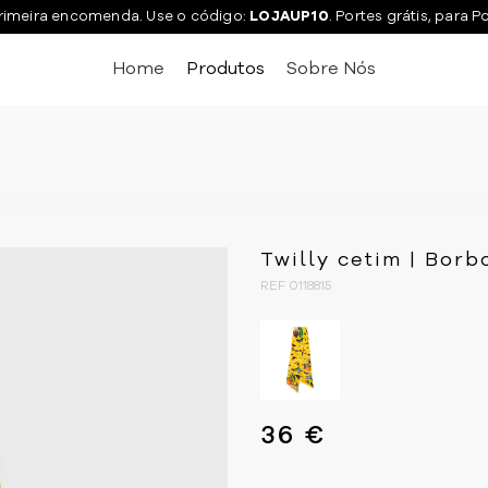
rimeira encomenda. Use o código:
LOJAUP10
. Portes grátis, para P
Home
Produtos
Sobre Nós
Twilly cetim | Borb
REF 0118815
36 €