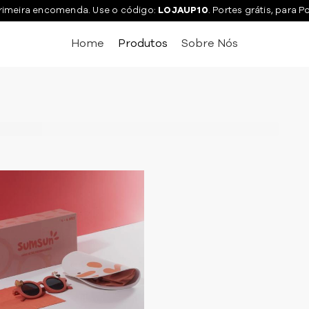
rimeira encomenda. Use o código:
LOJAUP10
. Portes grátis, para P
Home
Produtos
Sobre Nós