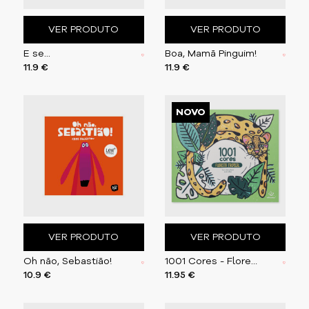
VER PRODUTO
VER PRODUTO
E se...
Boa, Mamã Pinguim!
11.9 €
11.9 €
NOVO
VER PRODUTO
VER PRODUTO
Oh não, Sebastião!
1001 Cores - Floresta Tropical
10.9 €
11.95 €