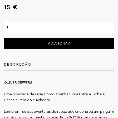
15 €
ADICIONAR
DESCRIÇÃO
OLIVER JEFFERS
Uma novidade da série Como Apanhar uma Estrela, Sobe e
Desce e Perdido e Achado!
Lembram-se das aventuras do rapaz que encontrou um pinguim
perdido e o acompanhou até ao Polo Sul? Sim, aquele rapaz