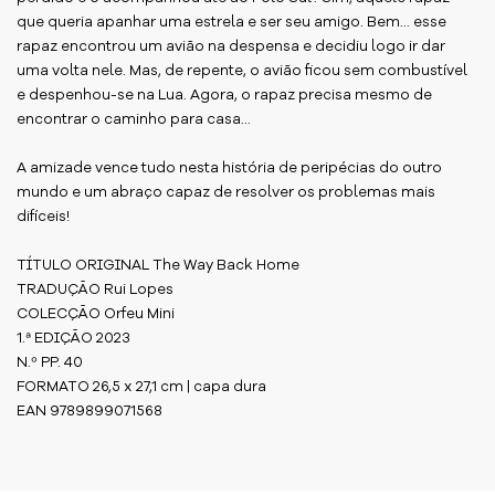
que queria apanhar uma estrela e ser seu amigo. Bem... esse
rapaz encontrou um avião na despensa e decidiu logo ir dar
uma volta nele. Mas, de repente, o avião ficou sem combustível
e despenhou-se na Lua. Agora, o rapaz precisa mesmo de
encontrar o caminho para casa...
A amizade vence tudo nesta história de peripécias do outro
mundo e um abraço capaz de resolver os problemas mais
difíceis!
TÍTULO ORIGINAL The Way Back Home
TRADUÇÃO Rui Lopes
COLECÇÃO Orfeu Mini
1.ª EDIÇÃO 2023
N.º PP. 40
FORMATO 26,5 x 27,1 cm | capa dura
EAN 9789899071568