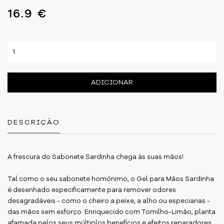
16.9 €
ADICIONAR
DESCRIÇÃO
A frescura do Sabonete Sardinha chega às suas mãos!
Tal como o seu sabonete homónimo, o Gel para Mãos Sardinha
é desenhado especificamente para remover odores
desagradáveis - como o cheiro a peixe, a alho ou especiarias -
das mãos sem esforço. Enriquecido com Tomilho-Limão, planta
afamada pelos seus múltiplos benefícios e efeitos reparadores,