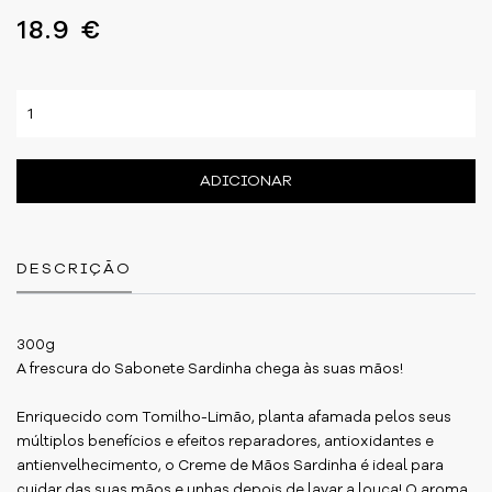
18.9 €
ADICIONAR
DESCRIÇÃO
300g
A frescura do Sabonete Sardinha chega às suas mãos!
Enriquecido com Tomilho-Limão, planta afamada pelos seus
múltiplos benefícios e efeitos reparadores, antioxidantes e
antienvelhecimento, o Creme de Mãos Sardinha é ideal para
cuidar das suas mãos e unhas depois de lavar a louça! O aroma