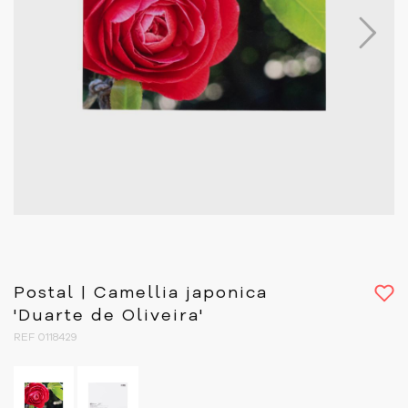
Next
Postal | Camellia japonica
'Duarte de Oliveira'
REF 0118429