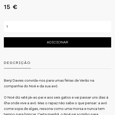
15 €
ADICIONAR
DESCRIÇÃO
Benji Davies convida-nos para umas férias de Verão na
companhia do Noé e da sua avó.
O Noé diz «até já» ao pai e aos seis gatos e vai passar uns dias à
ilha onde vive a avó. Mas o rapaz não sabe o que pensar: a avó
come sopa de algas, ressona como uma morsa e nunca tem
tempo para brincar. Certa manhã, o Noé sai sozinho para