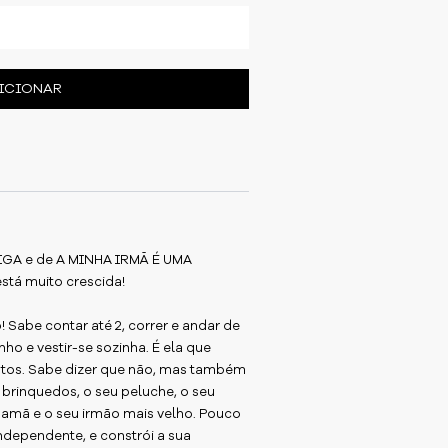
ICIONAR
IGA e de A MINHA IRMÃ É UMA
stá muito crescida!
 Sabe contar até 2, correr e andar de
ho e vestir-se sozinha. É ela que
patos. Sabe dizer que não, mas também
 brinquedos, o seu peluche, o seu
mamã e o seu irmão mais velho. Pouco
ndependente, e constrói a sua