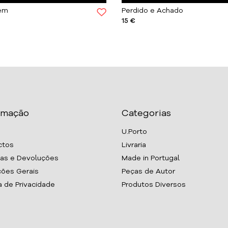
em
Perdido e Achado
15 €
rmação
Categorias
U.Porto
ctos
Livraria
as e Devoluções
Made in Portugal
ões Gerais
Peças de Autor
ca de Privacidade
Produtos Diversos