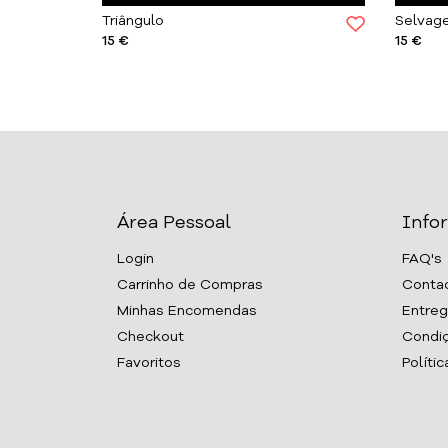
Triângulo
Selvag
15 €
15 €
Área Pessoal
Info
Login
FAQ's
Carrinho de Compras
Conta
Minhas Encomendas
Entreg
Checkout
Condiç
Favoritos
Políti