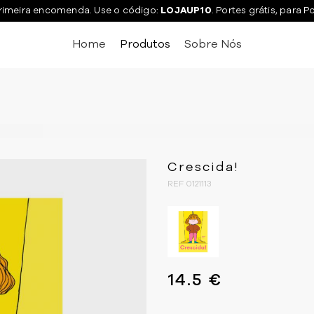
rimeira encomenda. Use o código:
LOJAUP10
. Portes grátis, para P
Home
Produtos
Sobre Nós
Crescida!
REF 0121113
14.5 €