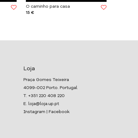
O caminho para casa
A Rainha d
15 €
17 €
Loja
Praça Gomes Teixeira
4099-002 Porto. Portugal
T. +351 220 408 220
E. loja@loja.up.pt
Instagram
|
Facebook