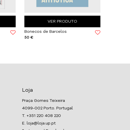
VER PRODUTO
Bonecos de Barcelos
50 €
15.95 €
Loja
Praça Gomes Teixeira
4099-002 Porto. Portugal
T. +351 220 408 220
E. loja@loja.up.pt