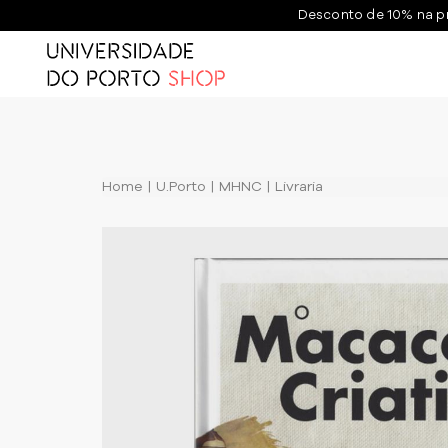
Desconto de 10% na p
Home
U.Porto
MHNC
Livraria