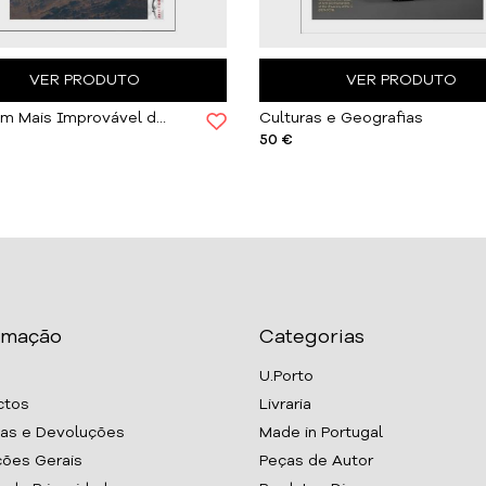
VER PRODUTO
VER PRODUTO
A Viagem Mais Improvável de Walter Alvarez
Culturas e Geografias
50 €
rmação
Categorias
U.Porto
ctos
Livraria
as e Devoluções
Made in Portugal
ões Gerais
Peças de Autor