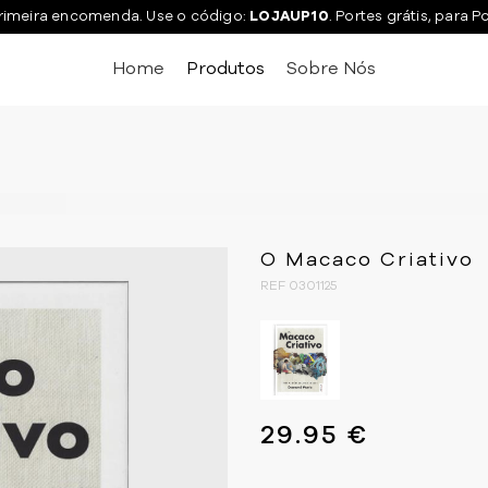
rimeira encomenda. Use o código:
LOJAUP10
. Portes grátis, para P
Home
Produtos
Sobre Nós
O Macaco Criativo
REF 0301125
29.95 €