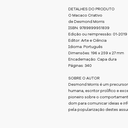
DETALHES DO PRODUTO
O Macaco Criativo
de Desmond Morris
ISBN: 9789899951839
Edição ou reimpressão: 01-2019
Editor: Arte e Ciência
Idioma: Português
Dimensões: 196 x 259 x 27 mm
Encadernação: Capa dura
Páginas: 340
SOBRE O AUTOR
Desmond Morris é um precursor
humana, escritor prolífico e ex
pioneiro sobre o comportament
dom para comunicar ideias e in
pela popularização destes assun