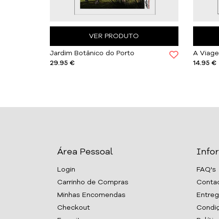
VER PRODUTO
Sob Marés Frágeis, Associação BIOPOLIS
Jardim Botânico do Porto
29.95 €
14.95 €
Área Pessoal
Info
Login
FAQ's
Carrinho de Compras
Conta
Minhas Encomendas
Entreg
Checkout
Condiç