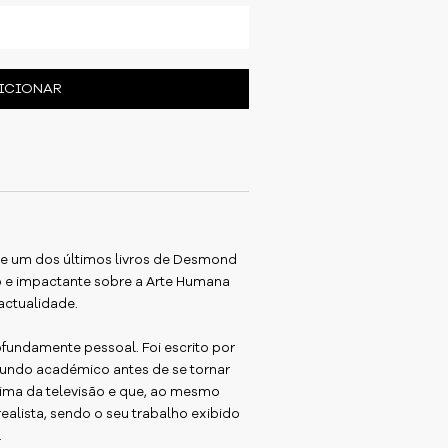
ICIONAR
de um dos últimos livros de Desmond
so e impactante sobre a Arte Humana
actualidade.
ofundamente pessoal. Foi escrito por
mundo académico antes de se tornar
ima da televisão e que, ao mesmo
ealista, sendo o seu trabalho exibido
.