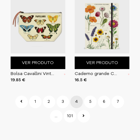
VER PRODUTO
VER PRODUTO
Bolsa Cavallini Vintage 15x22cm Butterflies
Caderno grande Cavallini 15x20cm Wildflowers
19.85 €
16.5 €
1
2
3
4
5
6
7
...
101