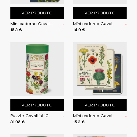
VER PRODUTO
VER PRODUTO
Mini caderno Cavallini 10x14cm c/3 Herbarium
Mini caderno Cavallini 10x14cm c/3 Language of Flors
15.3 €
14.9 €
VER PRODUTO
VER PRODUTO
Puzzle Cavallini 1000 pçs 55X70cm Lang. of Flowers
Mini caderno Cavallini 10x14cm c/3 Wildflowers
31.95 €
15.3 €