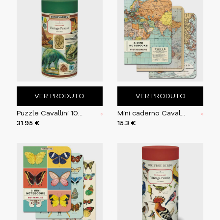
VER PRODUTO
VER PRODUTO
Puzzle Cavallini 1000 pçs 55X70cm Dinosaurs
Mini caderno Cavallini 10x14cm c/3 V. World Maps
31.95 €
15.3 €