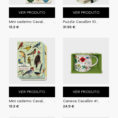
VER PRODUTO
VER PRODUTO
Mini caderno Cavallini 10x14cm c/3 Butterflies
Puzzle Cavallini 1000 pçs 55X70cm British Birds
15.3 €
31.95 €
VER PRODUTO
VER PRODUTO
Mini caderno Cavallini 10x14cm c/3 Bird Watching
Caneca Cavallini 414ml Wildflowers
15.3 €
24.9 €