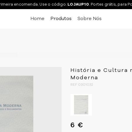
rimeira encomenda. Use o código:
LOJAUP10
. Portes grátis, para P
Home
Produtos
Sobre Nós
História e Cultura
Moderna
REF 0301032
6 €