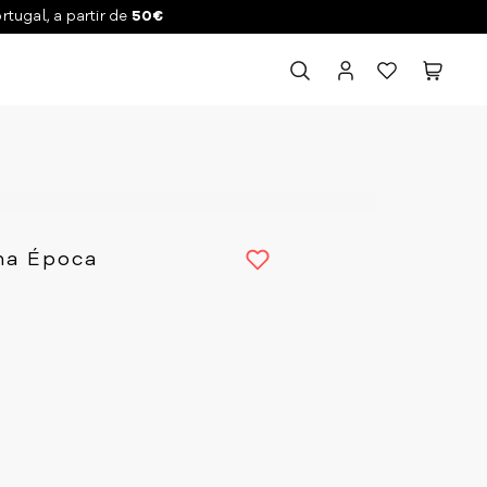
ortugal, a partir de
50€
 na Época