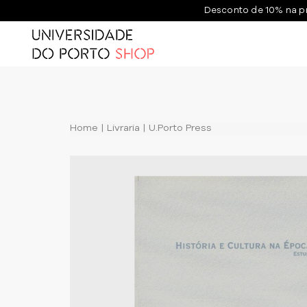
Desconto de 10% na p
Home
Livraria
U.Porto Press