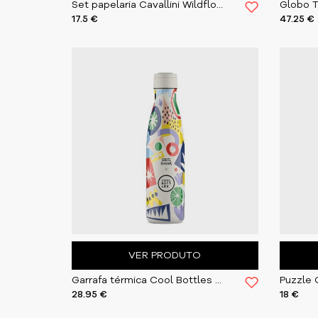
Set papelaria Cavallini Wildflowers
17.5 €
47.25 €
VER PRODUTO
Garrafa térmica Cool Bottles Electric Garden 500ml
28.95 €
18 €