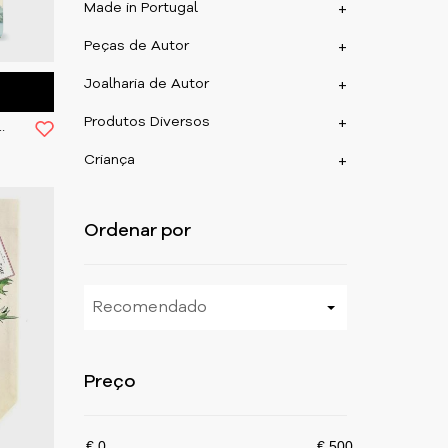
Made in Portugal
+
Peças de Autor
+
Joalharia de Autor
+
Produtos Diversos
+
vallini 15x20cm Birds
Criança
+
Ordenar por
Recomendado
Preço
€ 0
€ 500