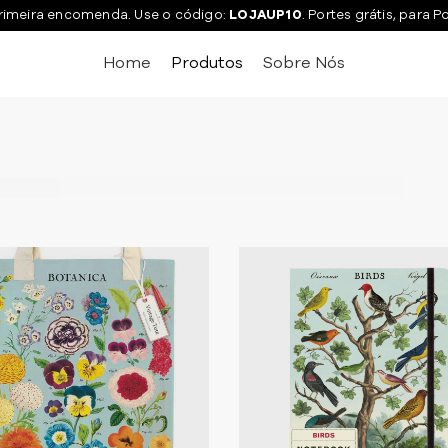
rimeira encomenda. Use o código:
LOJAUP10
. Portes grátis, para P
Home
Produtos
Sobre Nós