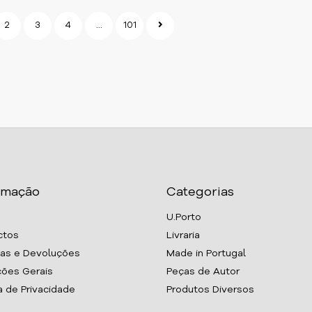
2
3
4
...
101
rmação
Categorias
U.Porto
ctos
Livraria
as e Devoluções
Made in Portugal
ões Gerais
Peças de Autor
ca de Privacidade
Produtos Diversos