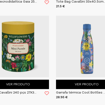
Globo Tecnodidattica Gaia 25cm RA
Tote Bag Cavallini 33x40
21.5 €
VER PRODUTO
VER PRODUTO
Puzzle Cavallini 240 pçs 27X35cm Wildflowers
Garrafa térmica Cool Bottles Sunshine F
28.95 €