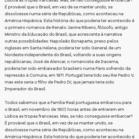
Lisboa as tropas francesas. Mas, se não conseguisse embarcar?
É provável que o Brasil, em vez de se manter unido, se
dissolvesse numa série de Repúblicas, como aconteceu na
América Hispânica. Esta história do que poderia ter acontecido é
o primeiro romance de Renato Janine Ribeiro, filósofo, antigo
Ministro da Educação do Brasil, que acrescenta à narrativa
outras possibilidades: Napoleão Bonaparte, preso pelos
ingleses em Santa Helena, poderia ter sido General de um
Nordeste independente do Brasil, voltando a suas origens
republicanas; José de Alencar, o romancista de Iracema,
poderia ter sido embaixador brasileiro numa Paris sofrendo da
repressão à Comuna, em 1871. Portugal teria tido seu Rei Pedro V,
mas este seria o filho de Pedro IV, que jamais teria sido
Imperador do Brasil.
Todos sabemos que a Família Real portuguesa embarcou para
o Brasil, em novembro de 1807, horas antes de entrarem em
Lisboa as tropas francesas. Mas, se não conseguisse embarcar?
É provável que o Brasil, em vez de se manter unido, se
dissolvesse numa série de Repúblicas, como aconteceu na
América Hispânica. Esta história do que poderia ter acontecido é