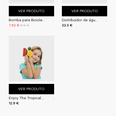
VER PRODUTO
VER PRODUTO
Bomba para Bicicletas “Bike Pump”
Distribuidor de água “Pássaro Sedento”
7.92 €
9.9 €
22.5 €
VER PRODUTO
Enjoy The Tropical Ice Fruit
12.9 €