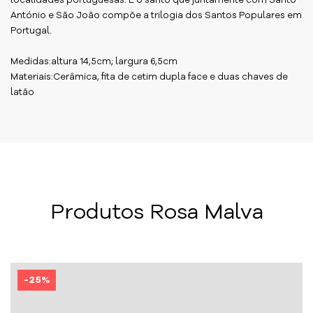
localidades portuguesas. É o santo que juntamente com Santo
António e São João compõe a trilogia dos Santos Populares em
Portugal.
Medidas:altura 14,5cm; largura 6,5cm
Materiais:Cerâmica, fita de cetim dupla face e duas chaves de
latão
Produtos Rosa Malva
-25%