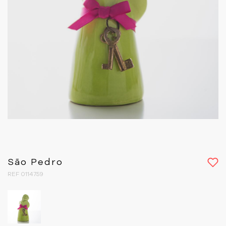
São Pedro
REF 0114759