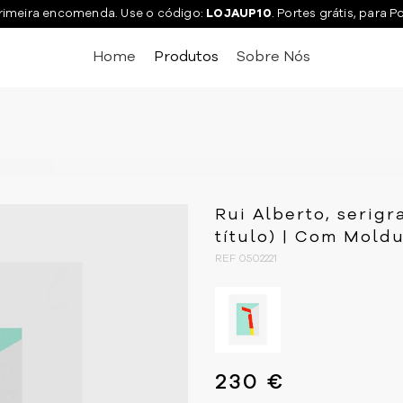
rimeira encomenda. Use o código:
LOJAUP10
. Portes grátis, para P
Home
Produtos
Sobre Nós
Rui Alberto, serigr
título) | Com Mold
REF 0502221
230 €