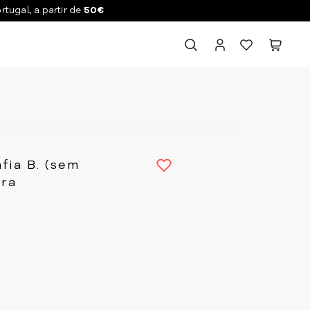
ortugal, a partir de
50€
afia B. (sem
ura