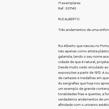
71 exemplares
Ref.: S37145
RUI ALBERTO
Três andamentos de uma sinfoni
Rui Alberto que nasceu no Porto
não apenas como artista plásti
galerista, tendo o seu nome ass
cidade de que é natural, projet
Desde muito cedo vinculado ao
exposições a partir de 1972. A 
de cartazes e medalhas em que 
As serigrafias que hoje nos apr
um exemplo de grande contenção
tonalidades frias e quentes, a f
verdadeiros andamentos de uma
afinidade com o universo estético