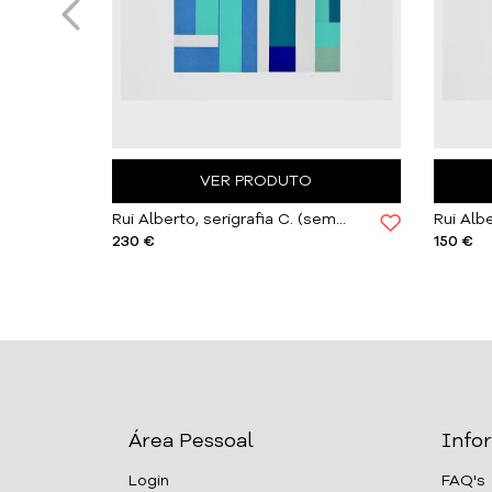
VER PRODUTO
Rui Alberto, serigrafia A. (sem título) | Sem Moldura
Rui Alberto, serigrafia C. (sem título) | Com Moldura
230 €
150 €
Área Pessoal
Info
Login
FAQ's