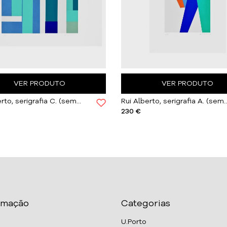
VER PRODUTO
VER PRODUTO
Rui Alberto, serigrafia C. (sem título) | Sem Moldura
Rui Alberto, serigrafia A. (sem tít
230 €
rmação
Categorias
U.Porto