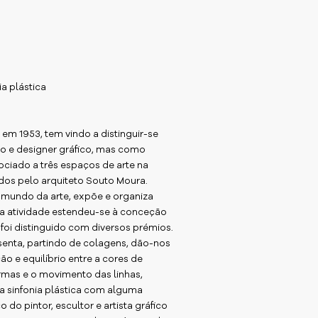
a plástica
 em 1953, tem vindo a distinguir-se
co e designer gráfico, mas como
ociado a três espaços de arte na
ados pelo arquiteto Souto Moura.
 mundo da arte, expõe e organiza
sua atividade estendeu-se à conceção
foi distinguido com diversos prémios.
esenta, partindo de colagens, dão-nos
 e equilíbrio entre a cores de
ormas e o movimento das linhas,
 sinfonia plástica com alguma
 do pintor, escultor e artista gráfico