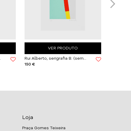
VER PRODUTO
ulo) | Com Moldura
Rui Alberto, serigrafia B. (sem título) | Sem Moldura
150 €
150 €
Loja
Praça Gomes Teixeira