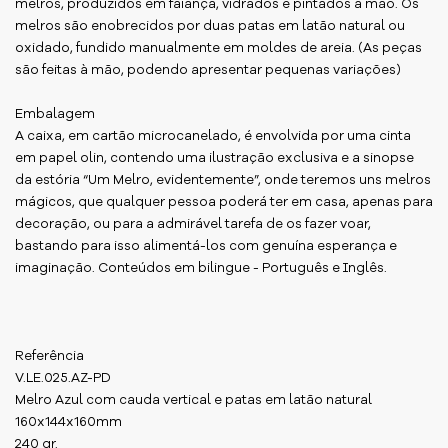
melros, produzidos em faiança, vidrados e pintados à mão. Os
melros são enobrecidos por duas patas em latão natural ou
oxidado, fundido manualmente em moldes de areia. (As peças
são feitas à mão, podendo apresentar pequenas variações)
Embalagem
A caixa, em cartão microcanelado, é envolvida por uma cinta
em papel olin, contendo uma ilustração exclusiva e a sinopse
da estória “Um Melro, evidentemente”, onde teremos uns melros
mágicos, que qualquer pessoa poderá ter em casa, apenas para
decoração, ou para a admirável tarefa de os fazer voar,
bastando para isso alimentá-los com genuína esperança e
imaginação. Conteúdos em bilingue - Português e Inglês.
Referência
V.LE.025.AZ-PD
Melro Azul com cauda vertical e patas em latão natural
160x144x160mm
240 gr.