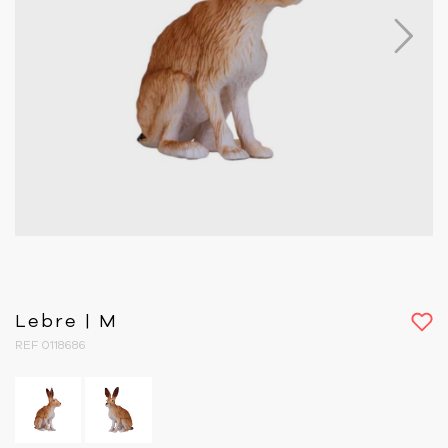
Next
Lebre | M
REF 0118686