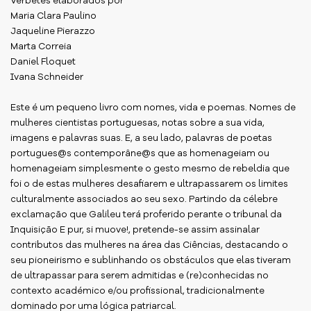
Verbetes elaborados por
Maria Clara Paulino
Jaqueline Pierazzo
Marta Correia
Daniel Floquet
Ivana Schneider
Este é um pequeno livro com nomes, vida e poemas. Nomes de
mulheres cientistas portuguesas, notas sobre a sua vida,
imagens e palavras suas. E, a seu lado, palavras de poetas
portugues@s contemporâne@s que as homenageiam ou
homenageiam simplesmente o gesto mesmo de rebeldia que
foi o de estas mulheres desafiarem e ultrapassarem os limites
culturalmente associados ao seu sexo. Partindo da célebre
exclamação que Galileu terá proferido perante o tribunal da
Inquisição E pur, si muove!, pretende-se assim assinalar
contributos das mulheres na área das Ciências, destacando o
seu pioneirismo e sublinhando os obstáculos que elas tiveram
de ultrapassar para serem admitidas e (re)conhecidas no
contexto académico e/ou profissional, tradicionalmente
dominado por uma lógica patriarcal.