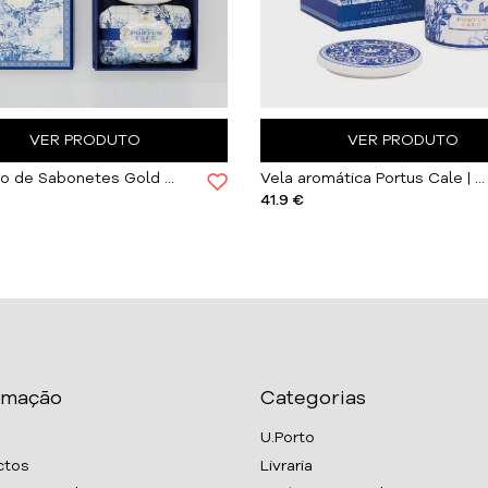
VER PRODUTO
VER PRODUTO
Conjunto de Sabonetes Gold & Blue
Vela aromática Portus Cale | Gold & Blue
41.9 €
rmação
Categorias
U.Porto
ctos
Livraria