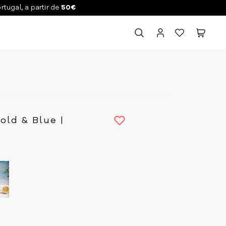
ortugal, a partir de
50€
old & Blue |