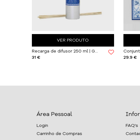
VER PRODUTO
Gel para Mãos e Corpo Portus Cale | Gold & Blue
Recarga de difusor 250 ml | Gold & Blue
31 €
29.9 €
Área Pessoal
Info
Login
FAQ's
Carrinho de Compras
Conta