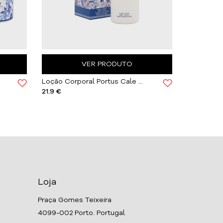
VER PRODUTO
Loção Corporal Portus Cale Gold & Blue | 300mL
Coffret Go
21.9 €
59 €
Loja
Praça Gomes Teixeira
4099-002 Porto. Portugal