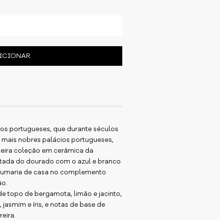
ICIONAR
ejos portugueses, que durante séculos
 mais nobres palácios portugueses,
imeira coleção em cerâmica da
ntada do dourado com o azul e branco
rfumaria de casa no complemento
ão.
de topo de bergamota, limão e jacinto,
jasmim e íris, e notas de base de
eira.