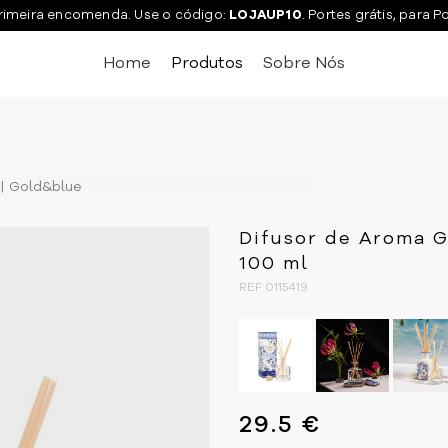
rimeira encomenda. Use o código:
LOJAUP10
. Portes grátis, para P
Home
Produtos
Sobre Nós
Gold&blue
Difusor de Aroma G
100 ml
REF 0115419
29.5 €