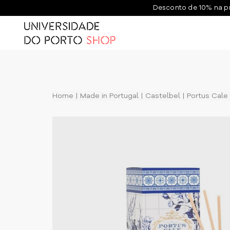
Desconto de 10% na p
Home
Made in Portugal
Castelbel
Portus Cale