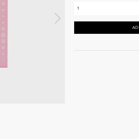
Next
AD