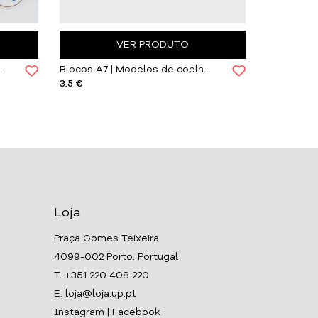
VER PRODUTO
com Ilustrações
Blocos A7 | Modelos de coelho, Atelier Mam Design
3.5 €
2.5 €
Loja
Praça Gomes Teixeira
4099-002 Porto. Portugal
T. +351 220 408 220
E. loja@loja.up.pt
Instagram
|
Facebook