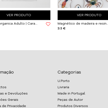
VER PRODUTO
VER PRODUTO
T-shirt organica Adulto | Caracoleta
Magnético de madeira e resina 
3.5 €
rmação
Categorias
U.Porto
ctos
Livraria
as e Devoluções
Made in Portugal
ões Gerais
Peças de Autor
ca de Privacidade
Produtos Diversos