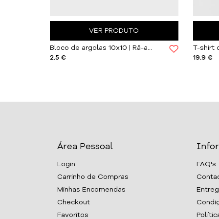
VER PRODUTO
Bloco de argolas 10x10 | Ornitorrinco
Bloco de argolas 10x10 | Rã-arborícola-europeia
19.9 €
2.5 €
Área Pessoal
Info
Login
FAQ's
Carrinho de Compras
Conta
Minhas Encomendas
Entreg
Checkout
Condiç
Favoritos
Políti