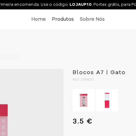
rimeira encomenda. Use o código:
LOJAUP10
. Portes grátis, para P
Home
Produtos
Sobre Nós
Blocos A7 | Gato
REF 0118437
3.5 €