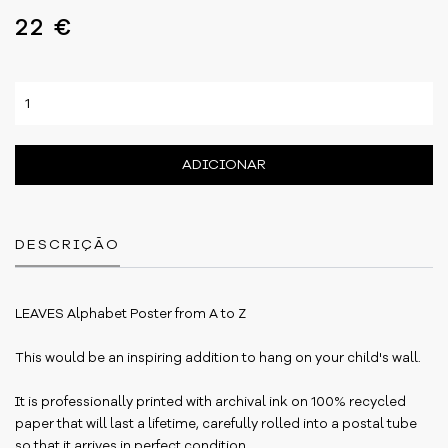
22 €
ADICIONAR
DESCRIÇÃO
LEAVES Alphabet Poster from A to Z
This would be an inspiring addition to hang on your child's wall.
It is professionally printed with archival ink on 100% recycled
paper that will last a lifetime, carefully rolled into a postal tube
so that it arrives in perfect condition.